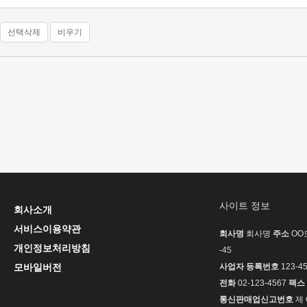
선택삭제
비우기
사이트 정보
회사소개
서비스이용약관
회사명
회사명
주소
OO도
개인정보처리방침
-45
모바일버전
사업자 등록번호
123-45
전화
02-123-4567
팩스
통신판매업신고번호
제 