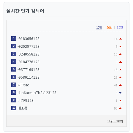
실시간 인기 검색어
10일
20일
30일
-9183656123
1
14
-9202977123
2
6
-9240558123
3
15
-9184776123
4
3
-9377169123
5
15
-9580114123
6
29
리그ssd
7
41
eba6aceab7b8s123123
8
3
나리야123
9
1
대조동
10
63
11위 - 20위