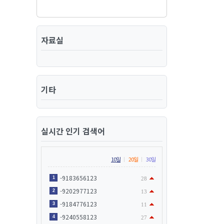
자료실
기타
실시간 인기 검색어
10일
20일
30일
-9183656123
1
28
-9202977123
2
13
-9184776123
3
11
-9240558123
4
27