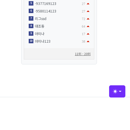
-9377169123
5
27
-9580114123
6
27
리그ssd
7
72
대조동
8
64
아미나
9
17
아미나123
10
38
11위 - 20위
Toggle
접속자집계
오늘
210