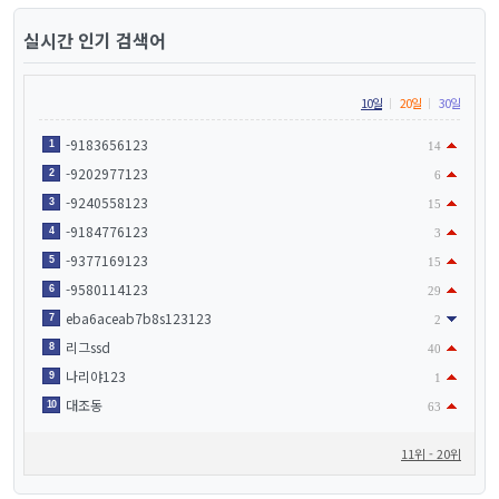
실시간 인기 검색어
10일
20일
30일
-9183656123
1
14
-9202977123
2
6
-9240558123
3
15
-9184776123
4
3
-9377169123
5
15
-9580114123
6
29
eba6aceab7b8s123123
7
2
리그ssd
8
40
나리야123
9
1
대조동
10
63
11위 - 20위