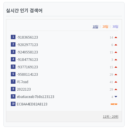
실시간 인기 검색어
10일
20일
30일
-9183656123
1
14
-9202977123
2
6
-9240558123
3
15
-9184776123
4
3
-9377169123
5
15
-9580114123
6
29
리그ssd
7
41
2022123
8
29
eba6aceab7b8s123123
9
4
EC8AA4ED82A8123
10
11위 - 20위