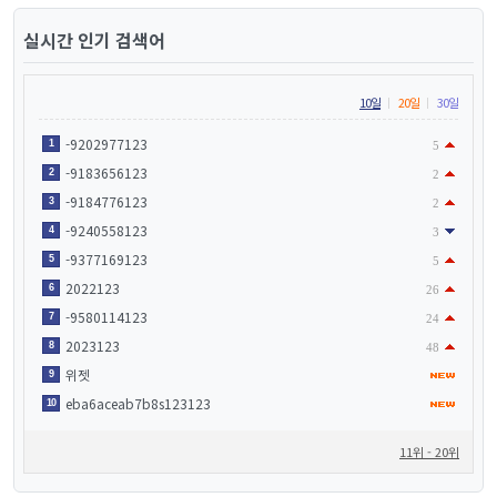
실시간 인기 검색어
10일
20일
30일
-9202977123
1
5
-9183656123
2
2
-9184776123
3
2
-9240558123
4
3
-9377169123
5
5
2022123
6
26
-9580114123
7
24
2023123
8
48
위젯
9
eba6aceab7b8s123123
10
11위 - 20위