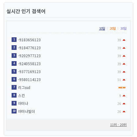
실시간 인기 검색어
10일
20일
30일
-9183656123
1
39
-9184776123
2
39
-9202977123
3
39
-9240558123
4
39
-9377169123
5
39
-9580114123
6
51
리그ssd
7
스킨
8
9
아미나
9
26
아미나빌더
10
26
11위 - 20위