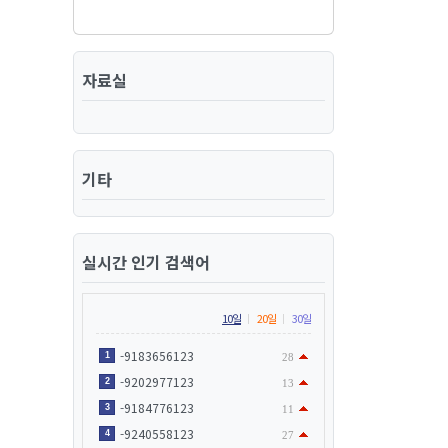
자료실
기타
실시간 인기 검색어
10일
20일
30일
-9183656123
1
28
-9202977123
2
13
-9184776123
3
11
-9240558123
4
27