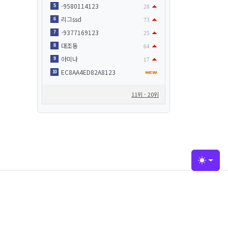
-9580114123
5
28
리그ssd
6
73
-9377169123
7
25
대조동
8
64
아미나
9
17
EC8AA4ED82A8123
10
11위 - 20위
Toggle
접속자집계
오늘
71