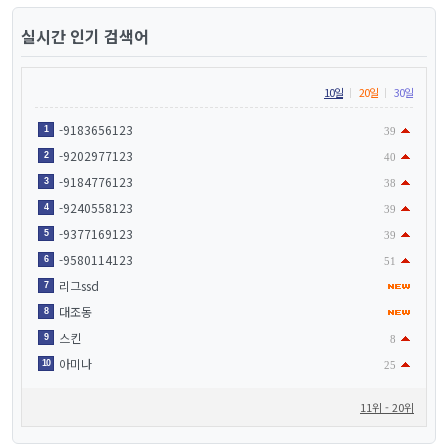
실시간 인기 검색어
10일
20일
30일
-9183656123
1
39
-9202977123
2
40
-9184776123
3
38
-9240558123
4
39
-9377169123
5
39
-9580114123
6
51
리그ssd
7
대조동
8
스킨
9
8
아미나
10
25
11위 - 20위